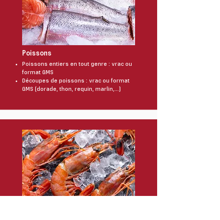
Poissons
Poissons entiers en tout genre : vrac ou
format GMS
Découpes de poissons : vrac ou format
GMS (dorade, thon, requin, marlin,…)